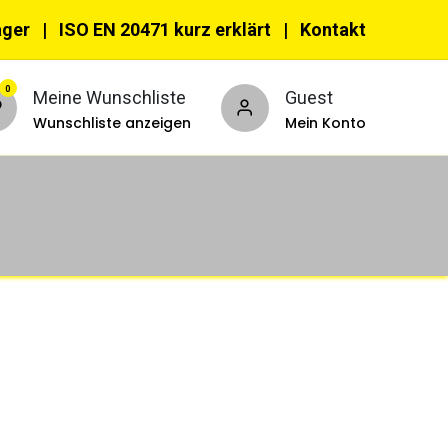
ager |
ISO EN 20471 kurz erklärt
|
Kon​​takt
0
Meine Wunschliste
Guest
Wunschliste anzeigen
Mein Konto
nnzeichnungswesten
PSA
ehör & Accessoires