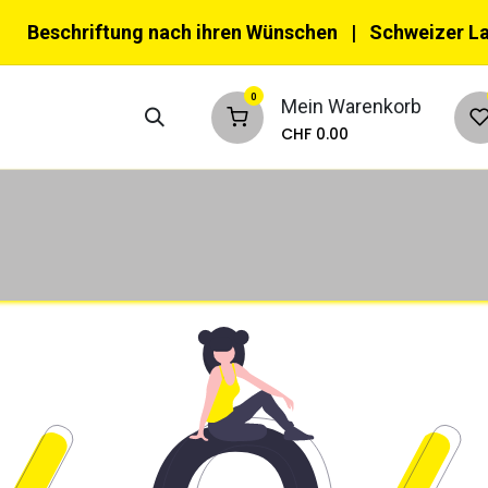
Beschriftung nach ihren Wünschen
| Schweizer L
0
Mein Warenkorb
CHF
0.00
nktionswesten
Multifunktionswesten
Ke
eizeit & Verkehr
Kinder
Tiere
Zub