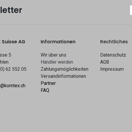
etter
 Suisse AG
Informationen
Rechtliches
sse 5
Wir über uns
Datenschutz
hlen
Hä​​ndle​​r werden​​
AGB
(0) 62 552 05
Zahlungsmöglichkeiten
Impressum
Versandinformationen
Partner
o@korntex.ch
FAQ