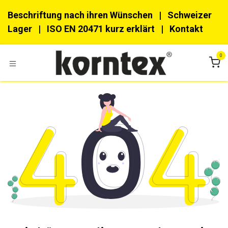
Zum Inhalt springen
Beschriftung nach ihren Wünschen
| Schweizer
Lager |
ISO EN 20471 kurz erklärt
|
Kon​​takt
0