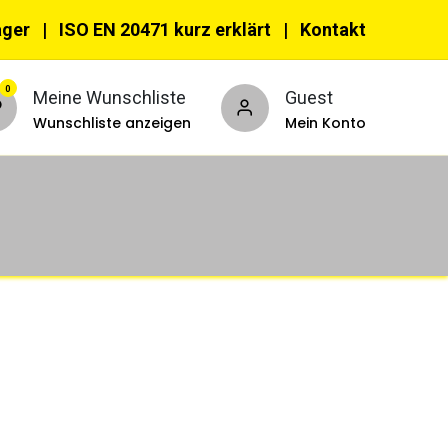
ager |
ISO EN 20471 kurz erklärt
|
Kon​​takt
0
Meine Wunschliste
Guest
Wunschliste anzeigen
Mein Konto
nnzeichnungswesten
PSA
ehör & Accessoires