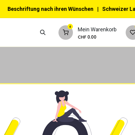
Beschriftung nach ihren Wünschen
| Schweizer L
0
Mein Warenkorb
CHF
0.00
nktionswesten
Multifunktionswesten
Ke
eizeit & Verkehr
Kinder
Tiere
Zub