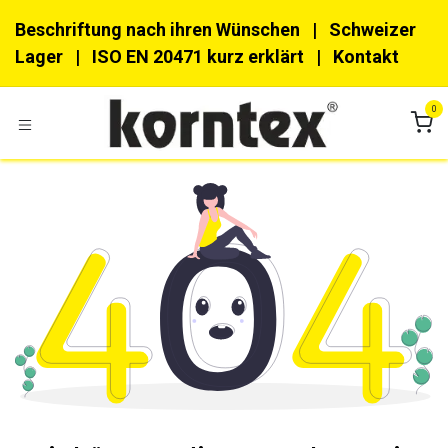
Zum Inhalt springen
Beschriftung nach ihren Wünschen
| Schweizer
Lager |
ISO EN 20471 kurz erklärt
|
Kon​​takt
0