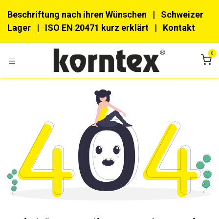
Zum Inhalt springen
Beschriftung nach ihren Wünschen
| Schweizer
Lager |
ISO EN 20471 kurz erklärt
|
Kon​​takt
0