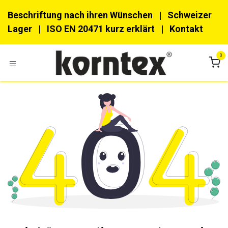
Zum Inhalt springen
Beschriftung nach ihren Wünschen
| Schweizer
Lager |
ISO EN 20471 kurz erklärt
|
Kon​​takt
0