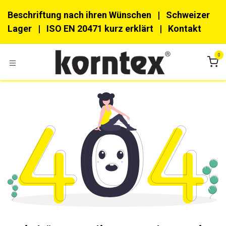
Zum Inhalt springen
Beschriftung nach ihren Wünschen
| Schweizer
Lager |
ISO EN 20471 kurz erklärt
|
Kon​​takt
0