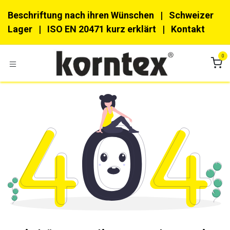
Zum Inhalt springen
Beschriftung nach ihren Wünschen
| Schweizer
Lager |
ISO EN 20471 kurz erklärt
|
Kon​​takt
0