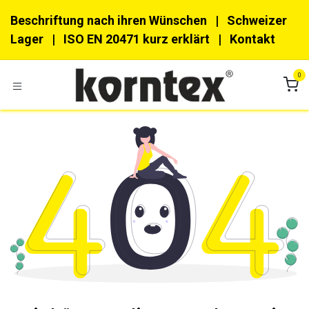
Zum Inhalt springen
Beschriftung nach ihren Wünschen
| Schweizer
Lager |
ISO EN 20471 kurz erklärt
|
Kon​​takt
0