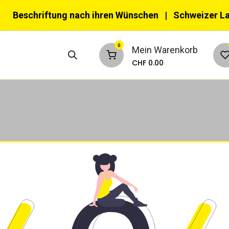
Beschriftung nach ihren Wünschen
| Schweizer L
0
Mein Warenkorb
CHF
0.00
nktionswesten
Multifunktionswesten
Ke
eizeit & Verkehr
Kinder
Tiere
Zub