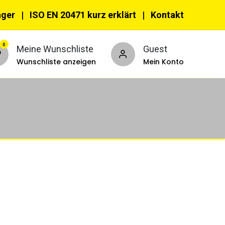
ager |
ISO EN 20471 kurz erklärt
|
Kon​​takt
0
Meine Wunschliste
Guest
Wunschliste anzeigen
Mein Konto
nnzeichnungswesten
PSA
ehör & Accessoires