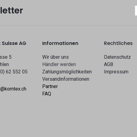
etter
 Suisse AG
Informationen
Rechtliches
sse 5
Wir über uns
Datenschutz
hlen
Hä​​ndle​​r werden​​
AGB
(0) 62 552 05
Zahlungsmöglichkeiten
Impressum
Versandinformationen
Partner
o@korntex.ch
FAQ