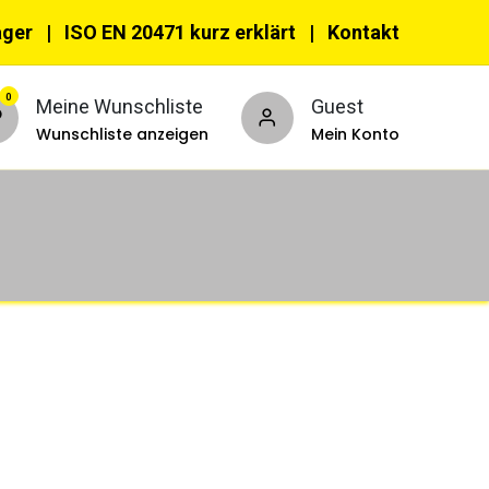
ager |
ISO EN 20471 kurz erklärt
|
Kon​​takt
0
Meine Wunschliste
Guest
Wunschliste anzeigen
Mein Konto
nnzeichnungswesten
PSA
ehör & Accessoires