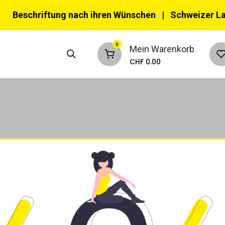
Beschriftung nach ihren Wünschen
| Schweizer L
0
Mein Warenkorb
CHF
0.00
nktionswesten
Multifunktionswesten
Ke
eizeit & Verkehr
Kinder
Tiere
Zub