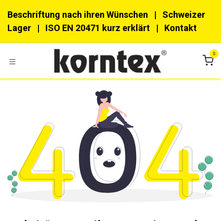
Zum Inhalt springen
Beschriftung nach ihren Wünschen
| Schweizer
Lager |
ISO EN 20471 kurz erklärt
|
Kon​​takt
0