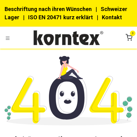
Zum Inhalt springen
Beschriftung nach ihren Wünschen
| Schweizer
Lager |
ISO EN 20471 kurz erklärt
|
Kon​​takt
0