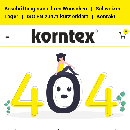
Zum Inhalt springen
Beschriftung nach ihren Wünschen
| Schweizer
Lager |
ISO EN 20471 kurz erklärt
|
Kon​​takt
0