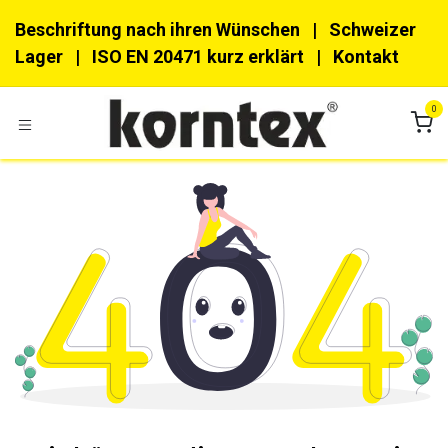
Zum Inhalt springen
Beschriftung nach ihren Wünschen
| Schweizer
Lager |
ISO EN 20471 kurz erklärt
|
Kon​​takt
0