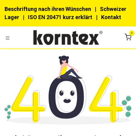
Zum Inhalt springen
Beschriftung nach ihren Wünschen
| Schweizer
Lager |
ISO EN 20471 kurz erklärt
|
Kon​​takt
0