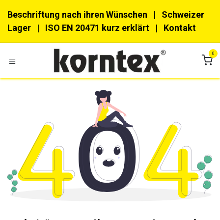
Zum Inhalt springen
Beschriftung nach ihren Wünschen
| Schweizer
Lager |
ISO EN 20471 kurz erklärt
|
Kon​​takt
0