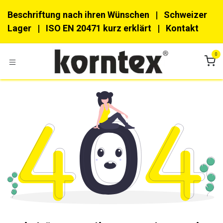
Zum Inhalt springen
Beschriftung nach ihren Wünschen
| Schweizer
Lager |
ISO EN 20471 kurz erklärt
|
Kon​​takt
0