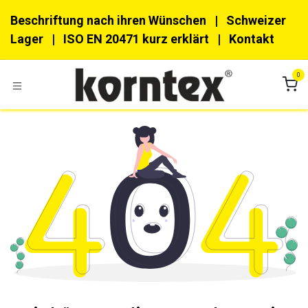
Zum Inhalt springen
Beschriftung nach ihren Wünschen
| Schweizer
Lager |
ISO EN 20471 kurz erklärt
|
Kon​​takt
0