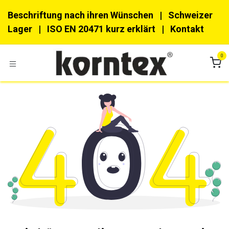
Zum Inhalt springen
Beschriftung nach ihren Wünschen
| Schweizer
Lager |
ISO EN 20471 kurz erklärt
|
Kon​​takt
0